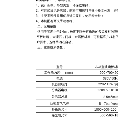
设备名称：
一、本机特点：
1、设计新颖、外型美观、环保效果好；
2、可调式旋风分离器，能将可用磨料与微小粉尘分离，好
3、主要零部件采用优质进口零件，使用寿命长；
4、本机配有两支手动喷枪。
二、应用范围：
适用于宽度小于2.4m，长度不限垂直输送的各类板材的喷
平板玻璃，大理石，门板，金属板材等，可根据客户板材
户要求，选择手动或自动。
三、主要技术参数：
型号
非标型玻璃板材
工作舱内尺寸（mm）
900×700×2
电源
380V 50H
机器照明灯
220V 13W 
分离器电机
220V 50Hz 1
3
分离器风量
8.5m
/mi
压缩空气气源
5－7bar(kg/
外输送尺寸
1800×600×10
除尘箱尺寸
560×560×1