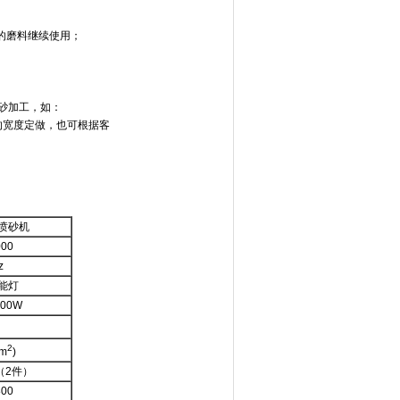
的磨料继续使用；
砂加工，如：
的宽度定做，也可根据客
喷砂机
000
z
节能灯
000W
n
2
cm
)
0（2件）
800