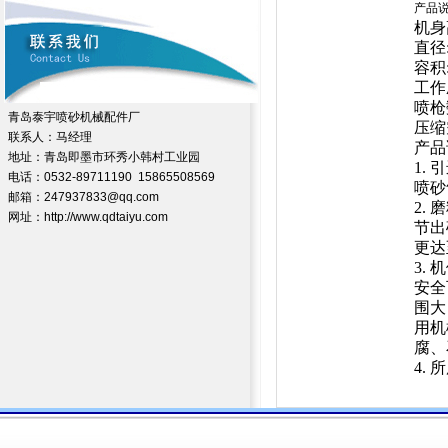
产品
机身高
直径:
容积
工作压
喷枪
青岛泰宇喷砂机械配件厂
压缩
联系人：马经理
产品
地址：青岛即墨市环秀小韩村工业园
1.
电话：0532-89711190 15865508569
喷砂
邮箱：247937833@qq.com
2.
网址：http://www.qdtaiyu.com
节出
更达
3.
安全
围大
用机
腐、
4.