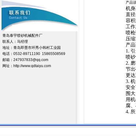
产品
机身高
直径:
容积
工作压
喷枪
青岛泰宇喷砂机械配件厂
压缩
联系人：马经理
产品
地址：青岛即墨市环秀小韩村工业园
1.
电话：0532-89711190 15865508569
喷砂
邮箱：247937833@qq.com
2.
网址：http://www.qdtaiyu.com
节出
更达
3.
安全
围大
用机
腐、
4.