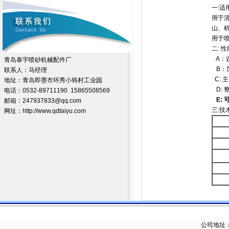
一:适
用于
山、
用于
二: 性
A：
青岛泰宇喷砂机械配件厂
B：
联系人：马经理
C: 
地址：青岛即墨市环秀小韩村工业园
D: 
电话：0532-89711190 15865508569
E:
邮箱：247937833@qq.com
三:技
网址：http://www.qdtaiyu.com
公司地址