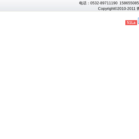
电话：0532-89711190 1586550856
Copyright©2010-201
51La