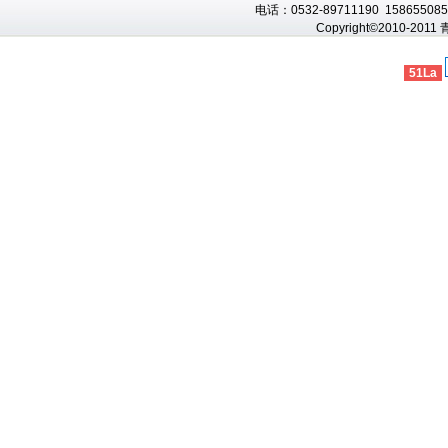
电话：0532-89711190 1586550856
Copyright©2010-201
51La