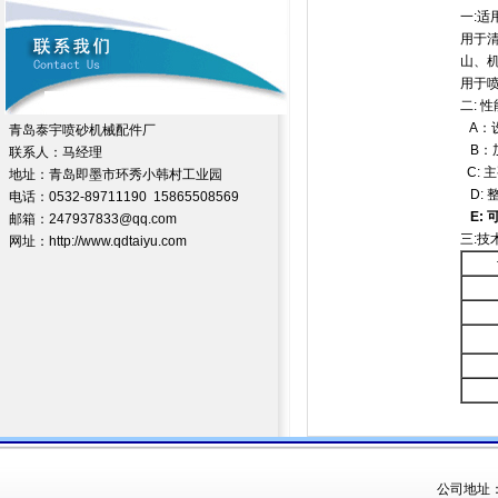
一:适
用于
山、
用于
二: 性
A：
青岛泰宇喷砂机械配件厂
B：
联系人：马经理
C: 
地址：青岛即墨市环秀小韩村工业园
D: 
电话：0532-89711190 15865508569
E:
邮箱：247937833@qq.com
三:技
网址：http://www.qdtaiyu.com
公司地址